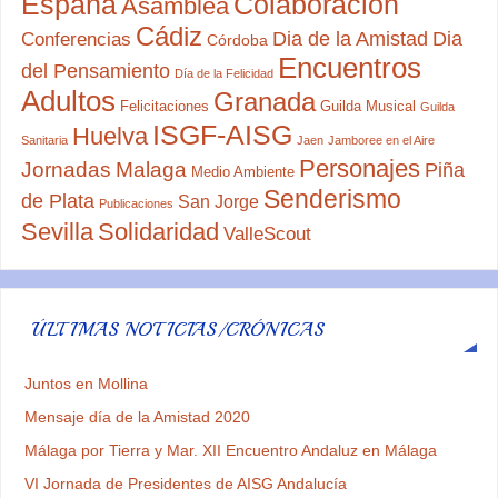
España
Colaboración
Asamblea
Cádiz
Dia de la Amistad
Dia
Conferencias
Córdoba
Encuentros
del Pensamiento
Día de la Felicidad
Adultos
Granada
Felicitaciones
Guilda Musical
Guilda
ISGF-AISG
Huelva
Sanitaria
Jaen
Jamboree en el Aire
Personajes
Jornadas
Malaga
Piña
Medio Ambiente
Senderismo
de Plata
San Jorge
Publicaciones
Sevilla
Solidaridad
ValleScout
ÚLTIMAS NOTICIAS/CRÓNICAS
Juntos en Mollina
Mensaje día de la Amistad 2020
Málaga por Tierra y Mar. XII Encuentro Andaluz en Málaga
VI Jornada de Presidentes de AISG Andalucía