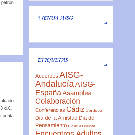
 patrón
TIENDA AISG
ETIQUETAS
AISG-
Acuerdos
Andalucía
AISG-
España
Asamblea
Colaboración
soldado
3 d.C.,
Cádiz
Conferencias
Córdoba
 cuenta
Dia de la Amistad
Dia del
Pensamiento
Día de la Felicidad
Encuentros Adultos