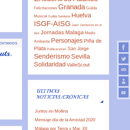
Granada
Felicitaciones
Guilda
Huelva
Musical
Guilda Sanitaria
ISGF-AISG
Jaen
Jamboree en el
Jornadas
Malaga
Medio
Aire
Personajes
Piña de
Ambiente
ENTARIOS
Plata
San Jorge
Publicaciones
uts.
Senderismo
Sevilla
Solidaridad
ValleScout
ÚLTIMAS
NOTICIAS/CRÓNICAS
Juntos en Mollina
Mensaje día de la Amistad 2020
Málaga por Tierra y Mar. XII