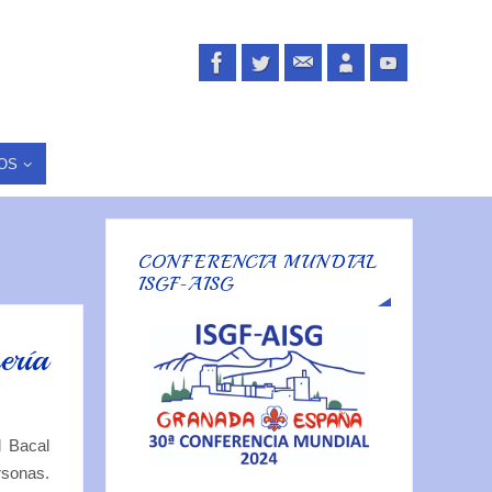
OS
CONFERENCIA MUNDIAL
ISGF-AISG
ería
l Bacal
rsonas.