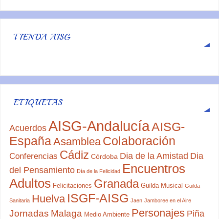
TIENDA AISG
ETIQUETAS
AISG-Andalucía
AISG-
Acuerdos
España
Colaboración
Asamblea
Cádiz
Dia de la Amistad
Dia
Conferencias
Córdoba
Encuentros
del Pensamiento
Día de la Felicidad
Adultos
Granada
Felicitaciones
Guilda Musical
Guilda
ISGF-AISG
Huelva
Sanitaria
Jaen
Jamboree en el Aire
Personajes
Jornadas
Malaga
Piña
Medio Ambiente