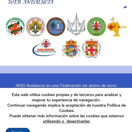
WEB ANDALUCÍA
AISG Andalucía es una Federación sin ánimo de lucro
C.I.F. G18898601
Esta web utiliza cookies propias y de terceros para analizar y
mejorar tu experiencia de navegación.
Se constituye en 2007 y nos incorporamos a AISG España en 2007
Continuar navegando implica la aceptación de nuestra Política de
Organización miembro de ISGF-AISG desde 8 de Agosto de 1.979
Cookies.
Domicilio Social : Javier de Tortosa sn
Puede obtener más información sobre las cookies que estamos
utilizando o desactivarlas
.
18008 Granada.