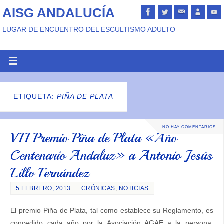
AISG ANDALUCÍA
LUGAR DE ENCUENTRO DEL ESCULTISMO ADULTO
ETIQUETA:
PIÑA DE PLATA
NO HAY COMENTARIOS
VII Premio Piña de Plata «Año
Centenario Andaluz» a Antonio Jesús
Lillo Fernández
5 FEBRERO, 2013
CRÓNICAS
,
NOTICIAS
El premio Piña de Plata, tal como establece su Reglamento, es
concedido cada año por la Asociación AGAE a la persona,