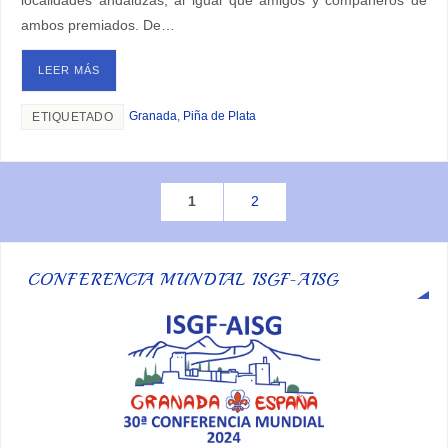
localidades andaluzas, al igual que amigos y compañeros de
ambos premiados. De…
LEER MÁS
Granada
,
Piña de Plata
ETIQUETADO
1
2
CONFERENCIA MUNDIAL ISGF-AISG