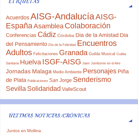
ETIQUETAS
AISG-Andalucía
AISG-
Acuerdos
España
Colaboración
Asamblea
Cádiz
Dia de la Amistad
Dia
Conferencias
Córdoba
Encuentros
del Pensamiento
Día de la Felicidad
Adultos
Granada
Felicitaciones
Guilda Musical
Guilda
ISGF-AISG
Huelva
Sanitaria
Jaen
Jamboree en el Aire
Personajes
Jornadas
Malaga
Piña
Medio Ambiente
Senderismo
de Plata
San Jorge
Publicaciones
Sevilla
Solidaridad
ValleScout
ÚLTIMAS NOTICIAS/CRÓNICAS
Juntos en Mollina