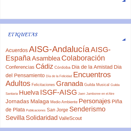
ETIQUETAS
AISG-Andalucía
AISG-
Acuerdos
España
Colaboración
Asamblea
Cádiz
Dia de la Amistad
Dia
Conferencias
Córdoba
Encuentros
del Pensamiento
Día de la Felicidad
Adultos
Granada
Felicitaciones
Guilda Musical
Guilda
ISGF-AISG
Huelva
Sanitaria
Jaen
Jamboree en el Aire
Personajes
Jornadas
Malaga
Piña
Medio Ambiente
Senderismo
de Plata
San Jorge
Publicaciones
Sevilla
Solidaridad
ValleScout