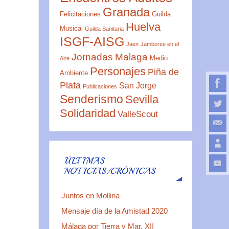
Granada
Felicitaciones
Guilda
Huelva
Musical
Guilda Sanitaria
ISGF-AISG
Jaen
Jamboree en el
Jornadas
Malaga
Medio
Aire
Personajes
Piña de
Ambiente
Plata
San Jorge
Publicaciones
Senderismo
Sevilla
Solidaridad
ValleScout
ÚLTIMAS
NOTICIAS/CRÓNICAS
Juntos en Mollina
Mensaje día de la Amistad 2020
Málaga por Tierra y Mar. XII