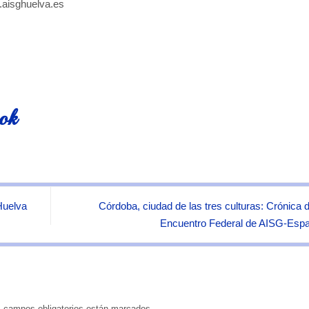
.aisghuelva.es
ook
Huelva
Córdoba, ciudad de las tres culturas: Crónica d
Encuentro Federal de AISG-Esp
 campos obligatorios están marcados