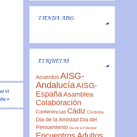
TIENDA AISG
ETIQUETAS
AISG-
Acuerdos
Andalucía
AISG-
el VI
España
Asamblea
aña
»
Colaboración
Cádiz
Conferencias
Córdoba
Dia de la Amistad
Dia del
Pensamiento
Día de la Felicidad
Encuentros Adultos