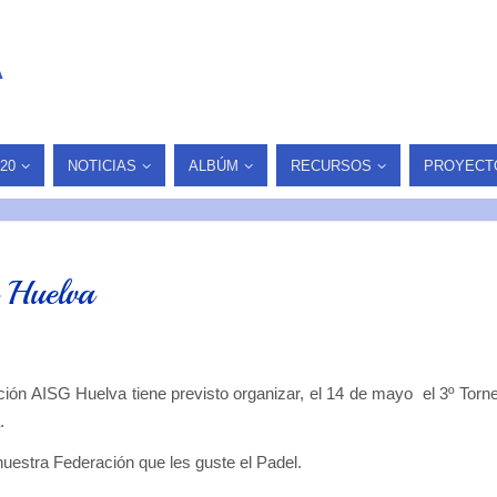
A
20
NOTICIAS
ALBÚM
RECURSOS
PROYECT
 Huelva
ción AISG Huelva tiene previsto organizar, el 14 de mayo el 3º Torn
.
nuestra Federación que les guste el Padel.