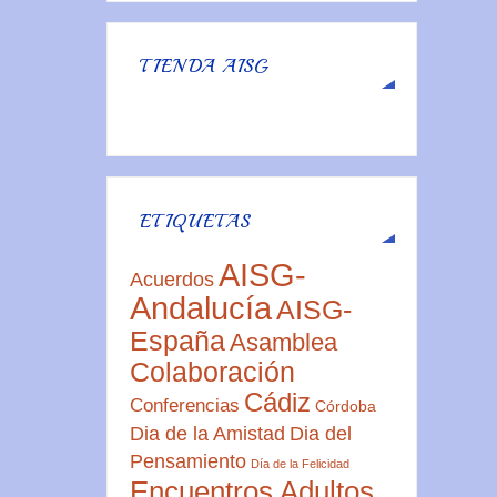
TIENDA AISG
ETIQUETAS
AISG-
Acuerdos
Andalucía
AISG-
España
Asamblea
Colaboración
Cádiz
Conferencias
Córdoba
Dia de la Amistad
Dia del
Pensamiento
Día de la Felicidad
Encuentros Adultos