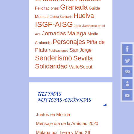
Granada
Felicitaciones
Guilda
Huelva
Musical
Guilda Sanitaria
ISGF-AISG
Jaen
Jamboree en el
Jornadas
Malaga
Medio
Aire
Personajes
Piña de
Ambiente
Plata
San Jorge
Publicaciones
Senderismo
Sevilla
Solidaridad
ValleScout
ÚLTIMAS
NOTICIAS/CRÓNICAS
Juntos en Mollina
Mensaje día de la Amistad 2020
Málaga por Tierra y Mar. XII