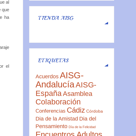
ue al
e que
se ha
TIENDA AISG
araje
ETIQUETAS
or el
AISG-
Acuerdos
Andalucía
AISG-
España
Asamblea
Colaboración
Cádiz
Conferencias
Córdoba
Dia de la Amistad
Dia del
Pensamiento
Día de la Felicidad
Encuentros Adultos