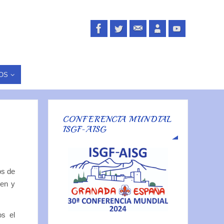
OS
CONFERENCIA MUNDIAL
ISGF-AISG
os de
gen y
os el