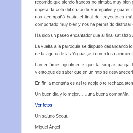
recorrido,que siendo francos no pintaba muy bie
superar la cota del cruce de Borreguiles y guareci
nos acompañó hasta el final del trayecto,es más
comportado muy bien y nos ha permitído disfrutar
Ha sido un paseo encantador que al final satisfízo 
La vuelta a la parroquia se dispuso desandando lo
de la laguna de las Yeguas,así como los nacimiento
Lamentámos igualmente que la simpar pareja P
viento,que de saber que en un rato se desvanece
En fín la montaña es así te acoje o te rechaza ate
Un buen día y lo mejor……una buena compañía.
Ver fotos
Un saludo Scout.
Miguel Ángel