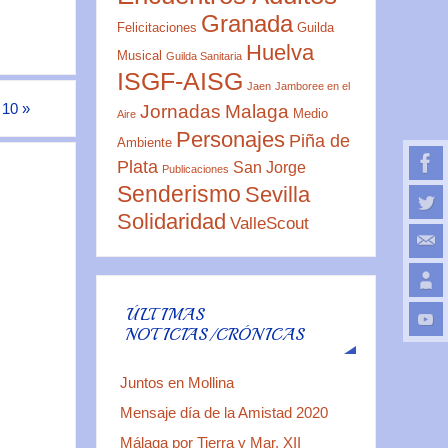
Granada
Felicitaciones
Guilda
Huelva
Musical
Guilda Sanitaria
ISGF-AISG
Jaen
Jamboree en el
º 10
»
Jornadas
Malaga
Medio
Aire
Personajes
Piña de
Ambiente
Plata
San Jorge
Publicaciones
Senderismo
Sevilla
Solidaridad
ValleScout
ÚLTIMAS
NOTICIAS/CRÓNICAS
Juntos en Mollina
Mensaje día de la Amistad 2020
Málaga por Tierra y Mar. XII