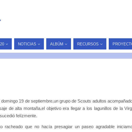
A
20
NOTICIAS
ALBÚM
RECURSOS
PROYECT
 domingo 19 de septiembre,un grupo de Scouts adultos acompañad
je de alta montaña,el objetivo era llegar a los lagunillos de la Vir
 sucedió felízmente.
to racheado que no hacía presagiar un paseo agradable iniciam