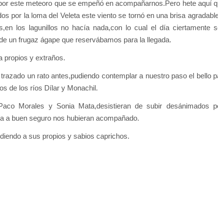
n por este meteoro que se empeñó en acompañarnos.Pero hete aquí q
dos por la loma del Veleta este viento se tornó en una brisa agradabl
,en los lagunillos no hacía nada,con lo cual el día ciertamente 
 de un frugaz ágape que reservábamos para la llegada.
a propios y extraños.
 trazado un rato antes,pudiendo contemplar a nuestro paso el bello p
s de los ríos Dílar y Monachil.
aco Morales y Sonia Mata,desistieran de subir desánimados p
ría a buen seguro nos hubieran acompañado.
ndiendo a sus propios y sabios caprichos.