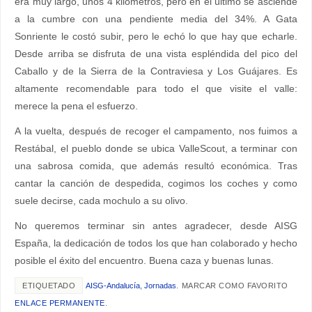
era muy largo, unos 4 kilómetros, pero en el último se asciende
a la cumbre con una pendiente media del 34%. A Gata
Sonriente le costó subir, pero le echó lo que hay que echarle.
Desde arriba se disfruta de una vista espléndida del pico del
Caballo y de la Sierra de la Contraviesa y Los Guájares. Es
altamente recomendable para todo el que visite el valle:
merece la pena el esfuerzo.
A la vuelta, después de recoger el campamento, nos fuimos a
Restábal, el pueblo donde se ubica ValleScout, a terminar con
una sabrosa comida, que además resultó económica. Tras
cantar la canción de despedida, cogimos los coches y como
suele decirse, cada mochulo a su olivo.
No queremos terminar sin antes agradecer, desde AISG
España, la dedicación de todos los que han colaborado y hecho
posible el éxito del encuentro. Buena caza y buenas lunas.
ETIQUETADO
AISG-Andalucía
,
Jornadas
.
MARCAR COMO FAVORITO
ENLACE PERMANENTE
.