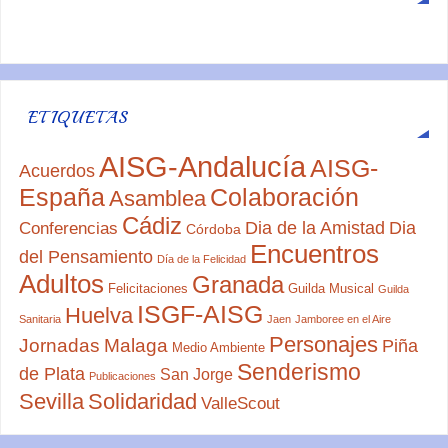
ETIQUETAS
AISG-Andalucía
AISG-
Acuerdos
España
Colaboración
Asamblea
Cádiz
Dia de la Amistad
Dia
Conferencias
Córdoba
Encuentros
del Pensamiento
Día de la Felicidad
Adultos
Granada
Felicitaciones
Guilda Musical
Guilda
ISGF-AISG
Huelva
Sanitaria
Jaen
Jamboree en el Aire
Personajes
Jornadas
Malaga
Piña
Medio Ambiente
Senderismo
de Plata
San Jorge
Publicaciones
Sevilla
Solidaridad
ValleScout