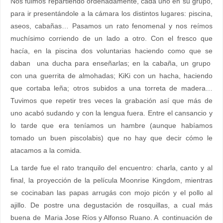
Nos fuimos repartiendo ordenadamente, cada uno en su grupo,
para ir presentándole a la cámara los distintos lugares: piscina,
aseos, cabañas… Pasamos un rato fenomenal y nos reímos
muchísimo corriendo de un lado a otro. Con el fresco que
hacía, en la piscina dos voluntarias haciendo como que se
daban una ducha para enseñarlas; en la cabaña, un grupo
con una guerrita de almohadas; KiKi con un hacha, haciendo
que cortaba leña; otros subidos a una torreta de madera…
Tuvimos que repetir tres veces la grabación así que más de
uno acabó sudando y con la lengua fuera. Entre el cansancio y
lo tarde que era teníamos un hambre (aunque habíamos
tomado un buen piscolabis) que no hay que decir cómo le
atacamos a la comida.
La tarde fue el rato tranquilo del encuentro: charla, canto y al
final, la proyección de la película Moonrise Kingdom, mientras
se cocinaban las papas arrugás con mojo picón y el pollo al
ajillo. De postre una degustación de rosquillas, a cual más
buena de Maria Jose Ríos y Alfonso Ruano. A continuación de