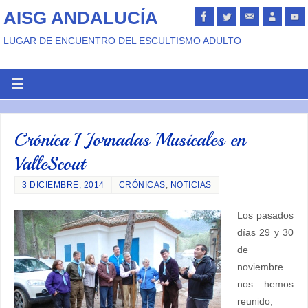
AISG ANDALUCÍA
LUGAR DE ENCUENTRO DEL ESCULTISMO ADULTO
Crónica I Jornadas Musicales en
ValleScout
3 DICIEMBRE, 2014
CRÓNICAS
,
NOTICIAS
Los pasados
días 29 y 30
de
noviembre
nos hemos
reunido,