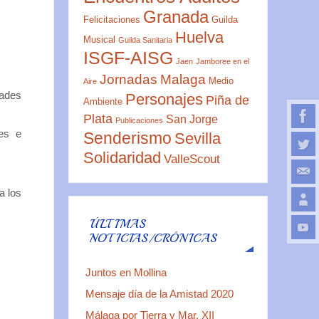
Granada
Felicitaciones
Guilda
Huelva
Musical
Guilda Sanitaria
ISGF-AISG
Jaen
Jamboree en el
Jornadas
Malaga
Medio
Aire
ades
Personajes
Piña de
Ambiente
Plata
San Jorge
Publicaciones
es e
Senderismo
Sevilla
Solidaridad
ValleScout
a los
ÚLTIMAS
NOTICIAS/CRÓNICAS
Juntos en Mollina
Mensaje día de la Amistad 2020
Málaga por Tierra y Mar. XII