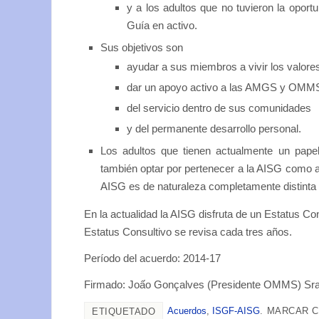
y a los adultos que no tuvieron la oport
Guía en activo.
Sus objetivos son
ayudar a sus miembros a vivir los valore
dar un apoyo activo a las AMGS y OMM
del servicio dentro de sus comunidades
y del permanente desarrollo personal.
Los adultos que tienen actualmente un pa
también optar por pertenecer a la AISG como a
AISG es de naturaleza completamente distinta a
En la actualidad la AISG disfruta de un Estatus Co
Estatus Consultivo se revisa cada tres años.
Período del acuerdo: 2014-17
Firmado: Joấo Gonçalves (Presidente OMMS) Sra.
Acuerdos
,
ISGF-AISG
.
MARCAR C
ETIQUETADO