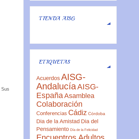
TIENDA AISG
ETIQUETAS
AISG-
Acuerdos
Andalucía
AISG-
 Sus
España
Asamblea
Colaboración
Cádiz
Conferencias
Córdoba
Dia de la Amistad
Dia del
Pensamiento
Día de la Felicidad
Encuentros Adultos