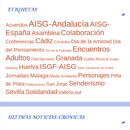
ETIQUETAS
AISG-Andalucía
AISG-
Acuerdos
España
Colaboración
Asamblea
Cádiz
Dia de la Amistad
Dia
Conferencias
Córdoba
Encuentros
del Pensamiento
Día de la Felicidad
Adultos
Granada
Felicitaciones
Guilda Musical
Guilda
ISGF-AISG
Huelva
Sanitaria
Jaen
Jamboree en el Aire
Personajes
Jornadas
Malaga
Piña
Medio Ambiente
Senderismo
de Plata
San Jorge
Publicaciones
Sevilla
Solidaridad
ValleScout
ÚLTIMAS NOTICIAS/CRÓNICAS