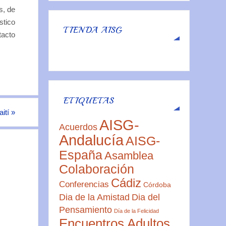
s, de
stico
TIENDA AISG
tacto
ETIQUETAS
aití
»
AISG-
Acuerdos
Andalucía
AISG-
España
Asamblea
Colaboración
Cádiz
Conferencias
Córdoba
Dia de la Amistad
Dia del
Pensamiento
Día de la Felicidad
Encuentros Adultos