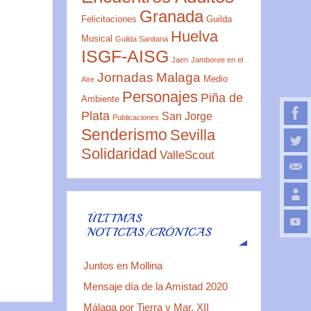
Granada
Felicitaciones
Guilda
Huelva
Musical
Guilda Sanitaria
ISGF-AISG
Jaen
Jamboree en el
Jornadas
Malaga
Medio
Aire
Personajes
Piña de
Ambiente
Plata
San Jorge
Publicaciones
Senderismo
Sevilla
Solidaridad
ValleScout
ÚLTIMAS
NOTICIAS/CRÓNICAS
Juntos en Mollina
Mensaje día de la Amistad 2020
Málaga por Tierra y Mar. XII