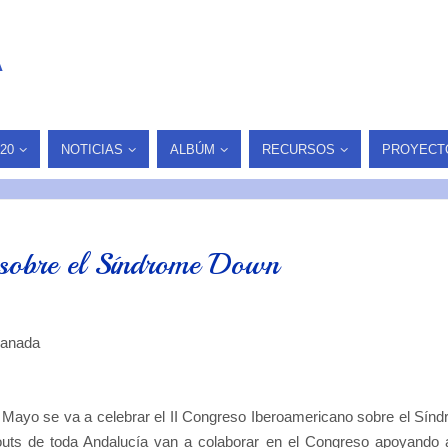
A
20
NOTICIAS
ALBÚM
RECURSOS
PROYECT
 sobre el Síndrome Down
ranada
e Mayo se va a celebrar el II Congreso Iberoamericano sobre el Sín
uts de toda Andalucía van a colaborar en el Congreso apoyando 