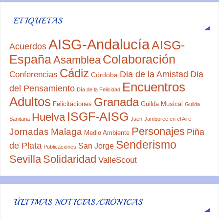
ETIQUETAS
AISG-Andalucía
AISG-
Acuerdos
España
Colaboración
Asamblea
Cádiz
Dia de la Amistad
Dia
Conferencias
Córdoba
Encuentros
del Pensamiento
Día de la Felicidad
Adultos
Granada
Felicitaciones
Guilda Musical
Guilda
ISGF-AISG
Huelva
Sanitaria
Jaen
Jamboree en el Aire
Personajes
Jornadas
Malaga
Piña
Medio Ambiente
Senderismo
de Plata
San Jorge
Publicaciones
Sevilla
Solidaridad
ValleScout
ÚLTIMAS NOTICIAS/CRÓNICAS