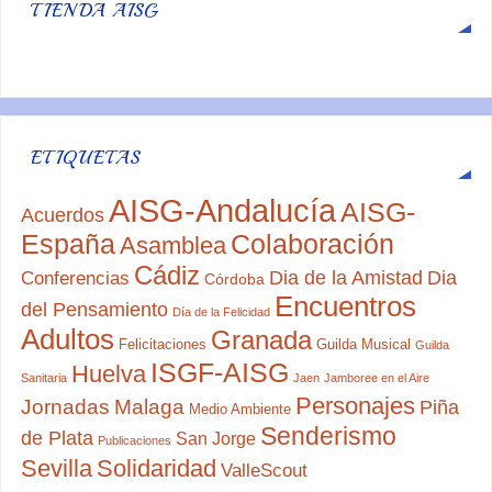
TIENDA AISG
ETIQUETAS
AISG-Andalucía
AISG-
Acuerdos
España
Colaboración
Asamblea
Cádiz
Dia de la Amistad
Dia
Conferencias
Córdoba
Encuentros
del Pensamiento
Día de la Felicidad
Adultos
Granada
Felicitaciones
Guilda Musical
Guilda
ISGF-AISG
Huelva
Sanitaria
Jaen
Jamboree en el Aire
Personajes
Jornadas
Malaga
Piña
Medio Ambiente
Senderismo
de Plata
San Jorge
Publicaciones
Sevilla
Solidaridad
ValleScout