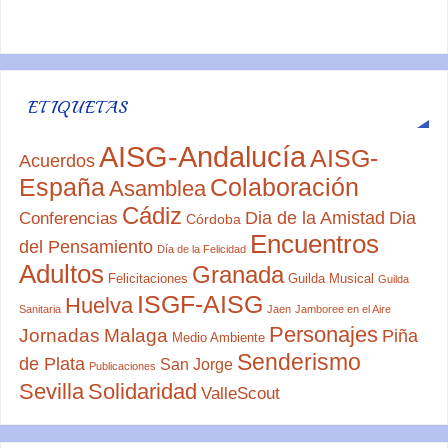
ETIQUETAS
AISG-Andalucía
AISG-
Acuerdos
España
Colaboración
Asamblea
Cádiz
Dia de la Amistad
Dia
Conferencias
Córdoba
Encuentros
del Pensamiento
Día de la Felicidad
Adultos
Granada
Felicitaciones
Guilda Musical
Guilda
ISGF-AISG
Huelva
Sanitaria
Jaen
Jamboree en el Aire
Personajes
Jornadas
Malaga
Piña
Medio Ambiente
Senderismo
de Plata
San Jorge
Publicaciones
Sevilla
Solidaridad
ValleScout