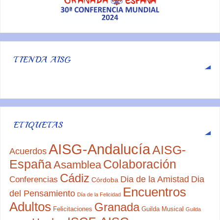
TIENDA AISG
ETIQUETAS
AISG-Andalucía
AISG-
Acuerdos
España
Colaboración
Asamblea
Cádiz
Dia de la Amistad
Dia
Conferencias
Córdoba
Encuentros
del Pensamiento
Día de la Felicidad
Adultos
Granada
Felicitaciones
Guilda Musical
Guilda