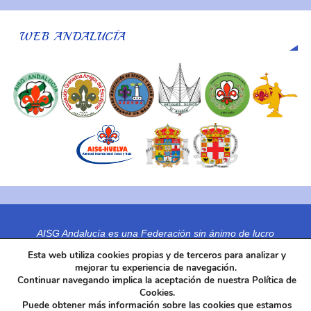
WEB ANDALUCÍA
AISG Andalucía es una Federación sin ánimo de lucro
C.I.F. G18898601
Esta web utiliza cookies propias y de terceros para analizar y
mejorar tu experiencia de navegación.
Se constituye en 2007 y nos incorporamos a AISG España en 2007
Continuar navegando implica la aceptación de nuestra Política de
Organización miembro de ISGF-AISG desde 8 de Agosto de 1.979
Cookies.
Domicilio Social : Javier de Tortosa sn
Puede obtener más información sobre las cookies que estamos