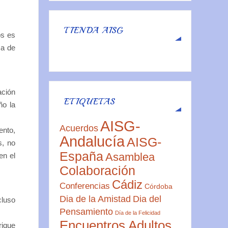
TIENDA AISG
os es
sa de
ación
ETIQUETAS
ño la
AISG-
Acuerdos
ento,
Andalucía
AISG-
s, no
España
Asamblea
en el
Colaboración
Cádiz
Conferencias
Córdoba
Dia de la Amistad
Dia del
cluso
Pensamiento
Día de la Felicidad
Encuentros Adultos
rique