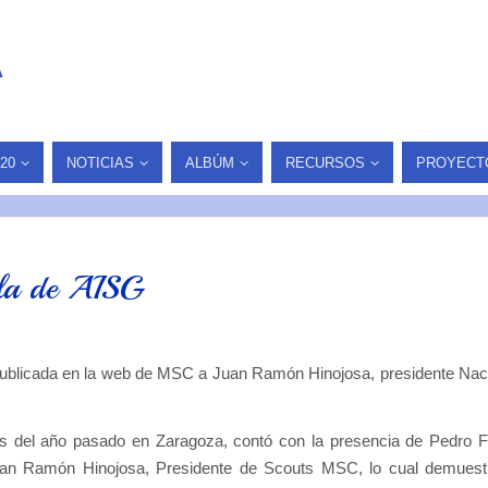
A
20
NOTICIAS
ALBÚM
RECURSOS
PROYECT
bla de AISG
publicada en la web de MSC a Juan Ramón Hinojosa, presidente Nac
les del año pasado en Zaragoza, contó con la presencia de Pedro F
uan Ramón Hinojosa, Presidente de Scouts MSC, lo cual demuest