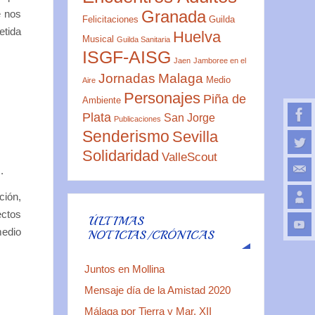
Granada
e nos
Felicitaciones
Guilda
etida
Huelva
Musical
Guilda Sanitaria
ISGF-AISG
Jaen
Jamboree en el
Jornadas
Malaga
Medio
Aire
Personajes
Piña de
Ambiente
Plata
San Jorge
Publicaciones
Senderismo
Sevilla
Solidaridad
ValleScout
.
ción,
ectos
ÚLTIMAS
medio
NOTICIAS/CRÓNICAS
Juntos en Mollina
Mensaje día de la Amistad 2020
Málaga por Tierra y Mar. XII