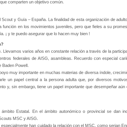
s que comparten un objetivo común.
al Scout y Guía – España. La finalidad de esta organización de adult
a función en los movimientos juveniles, pero que fieles a su prome
a. ¡ y te puedo asegurar que lo hacen muy bien !
n?
Llevamos varios años en constante relación a través de la particip
entros federales de AISG, asambleas. Recuerdo con especial cari
e Baden Powell.
oyo muy importante en muchas materias de diversa índole, crecimi
arle un papel central a la persona adulta que, por diversos motivo
nto y, sin embargo, tiene un papel importante que desempeñar aún 
l ámbito Estatal. En el ámbito autonómico o provincial se dan in
e Scouts MSC y AISG.
 especialmente han cuidado la relación con el MSC, como serian En