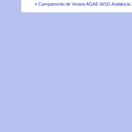
«
Campamento de Verano AGAE-AISG Andalucia 