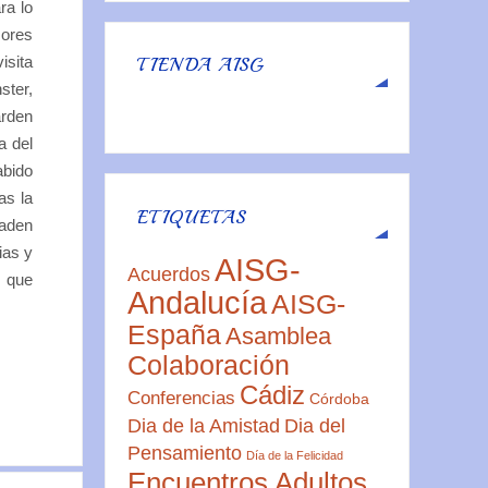
ra lo
sores
isita
TIENDA AISG
ster,
arden
a del
abido
as la
ETIQUETAS
Baden
ias y
AISG-
Acuerdos
d que
Andalucía
AISG-
España
Asamblea
Colaboración
Cádiz
Conferencias
Córdoba
Dia de la Amistad
Dia del
Pensamiento
Día de la Felicidad
Encuentros Adultos