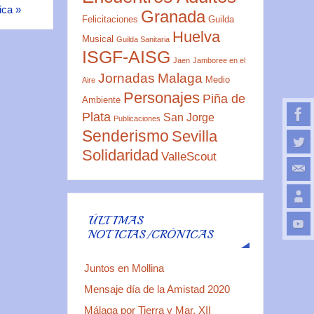
ica
»
Granada
Felicitaciones
Guilda
Huelva
Musical
Guilda Sanitaria
ISGF-AISG
Jaen
Jamboree en el
Jornadas
Malaga
Medio
Aire
Personajes
Piña de
Ambiente
Plata
San Jorge
Publicaciones
Senderismo
Sevilla
Solidaridad
ValleScout
ÚLTIMAS
NOTICIAS/CRÓNICAS
Juntos en Mollina
Mensaje día de la Amistad 2020
Málaga por Tierra y Mar. XII