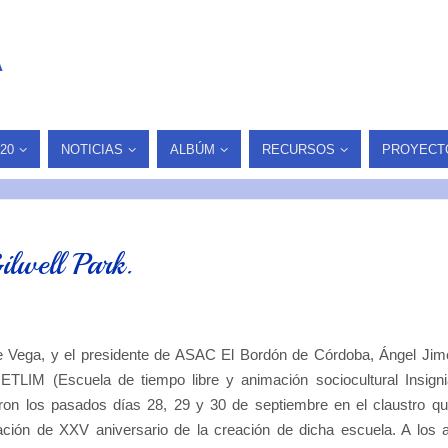
A
20
NOTICIAS
ALBÚM
RECURSOS
PROYECT
lwell Park.
te Vega, y el presidente de ASAC El Bordón de Córdoba, Ángel Ji
 ETLIM (Escuela de tiempo libre y animación sociocultural Insign
on los pasados días 28, 29 y 30 de septiembre en el claustro q
ación de XXV aniversario de la creación de dicha escuela. A los 