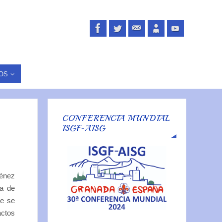
OS
CONFERENCIA MUNDIAL
ISGF-AISG
ménez
ia de
ue se
actos